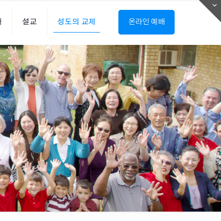
내
설교
성도의 교제
온라인 예배