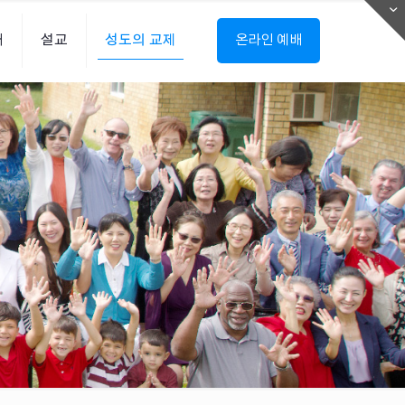
내
설교
성도의 교제
온라인 예배